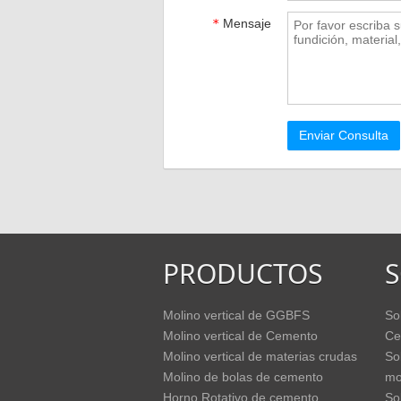
*
Mensaje
PRODUCTOS
Molino vertical de GGBFS
So
Molino vertical de Cemento
Ce
Molino vertical de materias crudas
So
Molino de bolas de cemento
mo
Horno Rotativo de cemento
So