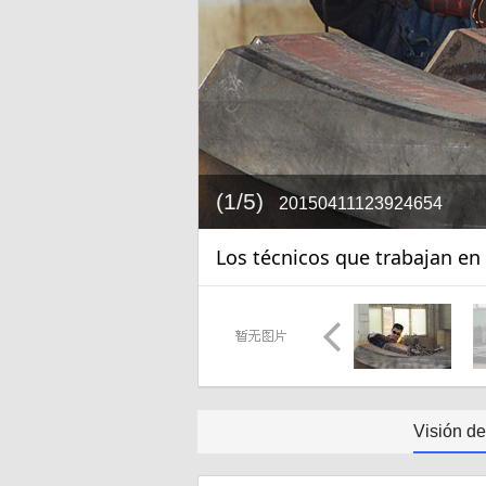
(1/5)
20150411123924654
Los técnicos que trabajan en 
Visión d