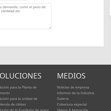
SOLUCIONES
MEDIOS
lución para la Planta de
Noticias de empresa
mento
Informes de la Industria
lución para la unidad de
Galería
lienda de clinker
Cobertura especial
lución de la Fundición de acero
Videos & Animación